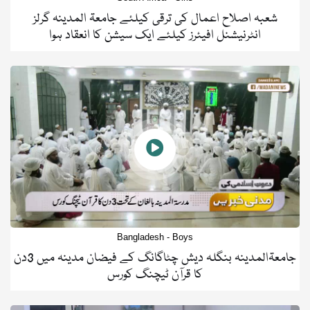
شعبہ اصلاح اعمال کی ترقی کیلئے جامعۃ المدینہ گرلز
انٹرنیشنل افیئرز کیلئے ایک سیشن کا انعقاد ہوا
Bangladesh - Boys
جامعۃالمدینہ بنگلہ دیش چٹاگانگ کے فیضان مدینہ میں 3دن
کا قرآن ٹیچنگ کورس