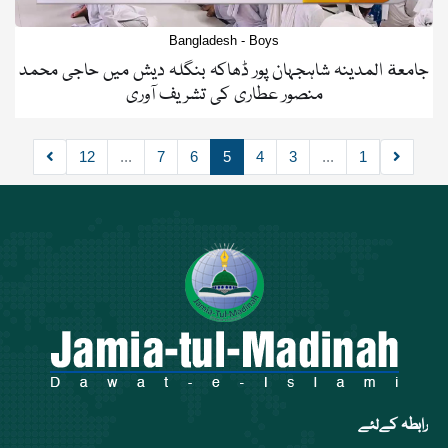
Bangladesh - Boys
جامعة المدینہ شاہجہان پور ڈھاکہ بنگلہ دیش میں حاجی محمد
منصور عطاری کی تشریف آوری
12
...
7
6
5
4
3
...
1
رابطہ کےلئے