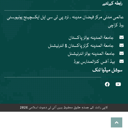
رابطہ کےلئے
عالمی مدنی مرکز فیضان مدینہ ، نزد پی ٹی سی ایل ایکسچینج یونیورسٹی
روڈ کراچی
جامعۃ المدینہ بوائز پاکستان
جامعۃ المدینہ گرلز پاکستان & انٹرنیشنل
جامعۃ المدینہ بوائز انٹرنیشنل
ہیڈ آفس کنزالمدارس بورڈ
سوشل میڈیا لنک
کاپی رائٹ کے جملہِ حقوق محفوظ ہیں آئی ٹی دعوت اسلامی 2026