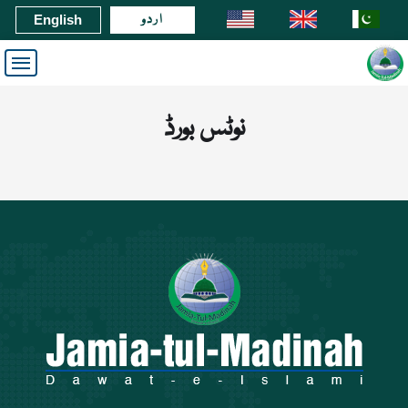
اردو
English
نوٹس بورڈ