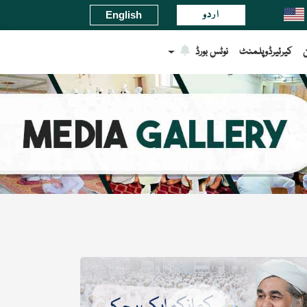
یشنل
اردو
English
کیرئیرڈوپلمنٹ
نوٹس بورڈ