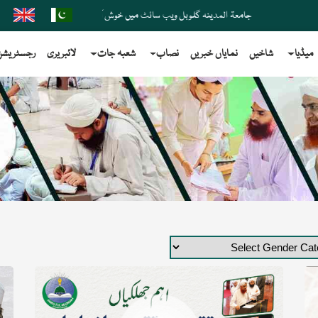
جامعۃ المدینہ گلوبل ویب سائٹ میں خوش آمدید ملحق شدہ کنزالمدارس بورڈ انٹرن
میڈیا
شاخیں
نمایاں خبریں
نصاب
شعبہ جات
لائبریری
رجسٹریشن