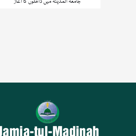
جامعۃ المدینہ میں داخلوں کا آغاز