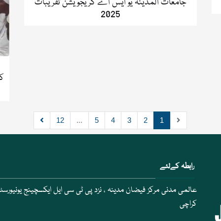
جامعات المدینہ یو ایس اے گریجویشن تقریبات
2025
کی
12
...
5
4
3
2
1
رابطہ کےلئے
عالمی مدنی مرکز فیضان مدینہ ، نزد پی ٹی سی ایل ایکسچینج یونیورسٹی
کراچی