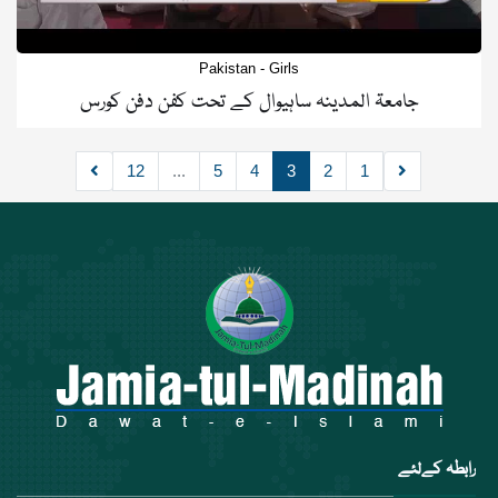
Pakistan - Girls
جامعۃ المدینہ ساہیوال کے تحت کفن دفن کورس
12
...
5
4
3
2
1
رابطہ کےلئے