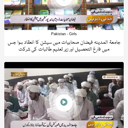
Pakistan - Girls
جامعۃ المدینہ فیضان صحابیات میں سیشن کا انعقاد ہوا جس
میں فارغ التحصیل اور زیر تعلیم طالبات کی شرکت