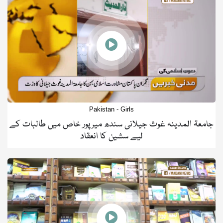
Pakistan - Girls
جامعۃ المدینہ غوث جیلانی سندھ میرپور خاص میں طالبات کے
لیے سشین کا انعقاد