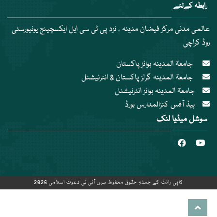
رابطہ کےلئے
عالمی مدنی مرکز فیضان مدینہ ، نزد پی ٹی سی ایل ایکسچینج یونیورسٹی
روڈ کراچی
جامعۃ المدینہ بوائز پاکستان
جامعۃ المدینہ گرلز پاکستان & انٹرنیشنل
جامعۃ المدینہ بوائز انٹرنیشنل
ہیڈ آفس کنزالمدارس بورڈ
سوشل میڈیا لنک
کاپی رائٹ کے جملہِ حقوق محفوظ ہیں آئی ٹی دعوت اسلامی 2026