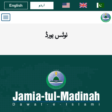
اردو
English
نوٹس بورڈ