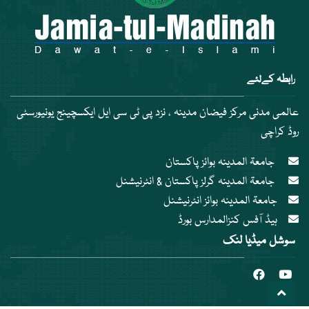
رابطہ کےلئے
عالمی مدنی مرکز فیضان مدینہ ، نزد پی ٹی سی ایل ایکسچینج یونیورسٹی
روڈ کراچی
جامعۃ المدینہ بوائز پاکستان
جامعۃ المدینہ گرلز پاکستان & انٹرنیشنل
جامعۃ المدینہ بوائز انٹرنیشنل
ہیڈ آفس کنزالمدارس بورڈ
سوشل میڈیا لنک