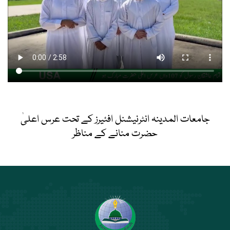
جامعات المدینہ انٹرنیشنل افئیرز کے تحت عرس اعلیٰ
حضرت منانے کے مناظر